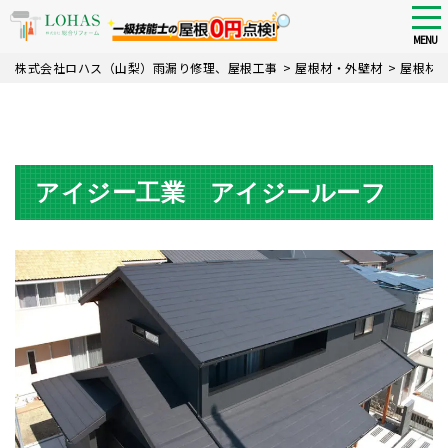
tog
nav
MENU
Skip
株式会社ロハス（山梨）雨漏り修理、屋根工事
>
屋根材・外壁材
>
屋根材
to
main
content
アイジー工業 アイジールーフ