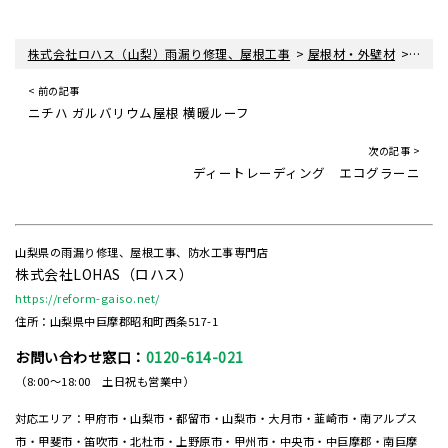
>
>
株式会社ロハス（山梨）雨漏り修理、屋根工事
屋根材・外壁材
屋根
< 前の記事
ニチハ ガルバリウム屋根 横暖ルーフ
次の記事 >
ディートレーディング エコグラーニ
山梨県の雨漏り修理、屋根工事、防水工事専門店
株式会社LOHAS（ロハス）
https://reform-gaiso.net/
住所：山梨県中巨摩郡昭和町西条517-1
お問い合わせ窓口：
0120-614-021
（8:00～18:00 土日祝も営業中）
対応エリア：甲府市・山梨市・都留市・山梨市・大月市・韮崎市・南アルプス
市・甲斐市・笛吹市・北杜市・上野原市・甲州市・中央市・中巨摩郡・南巨摩