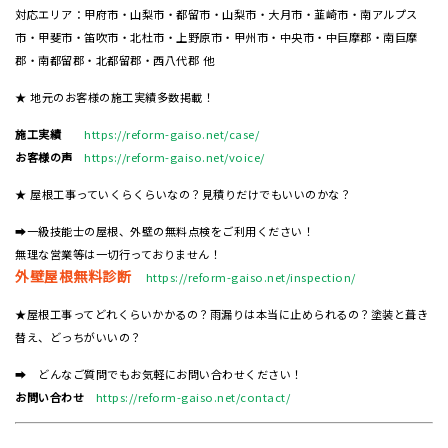
対応エリア：甲府市・山梨市・都留市・山梨市・大月市・韮崎市・南アルプス
市・甲斐市・笛吹市・北杜市・上野原市・甲州市・中央市・中巨摩郡・南巨摩
郡・南都留郡・北都留郡・西八代郡 他
★ 地元のお客様の施工実績多数掲載！
施工実績
https://reform-gaiso.net/case/
お客様の声
https://reform-gaiso.net/voice/
★ 屋根工事っていくらくらいなの？見積りだけでもいいのかな？
➡一級技能士の屋根、外壁の無料点検をご利用ください！
無理な営業等は一切行っておりません！
外壁屋根無料診断
https://reform-gaiso.net/inspection/
★屋根工事ってどれくらいかかるの？雨漏りは本当に止められるの？塗装と葺き
替え、どっちがいいの？
➡ どんなご質問でもお気軽にお問い合わせください！
お問い合わせ
https://reform-gaiso.net/contact/