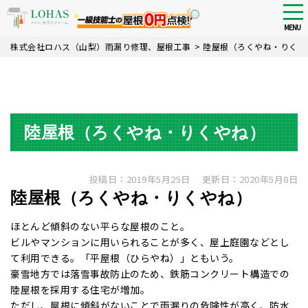
tog
nav
MENU
Skip
株式会社ロハス（山梨）雨漏り修理、屋根工事
>
陸屋根（ろくやね・りくや
to
main
content
陸屋根（ろくやね・りくやね）
投稿日：2019年5月25日
更新日：2020年5月8日
陸屋根（ろくやね・りくやね）
ほとんど傾斜のない平らな屋根のこと。
ビルやマンションに用いられることが多く、屋上庭園などとし
て利用できる。「平屋根（ひらやね）」ともいう。
豪雪地方では落雪事故防止のため、鉄筋コンクリート構造での
陸屋根を採用する住宅が増加。
ただし、屋根に傾斜がないことで雨漏りの危険性が高く、防水