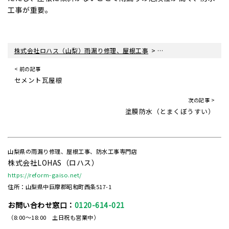
工事が重要。
>
株式会社ロハス（山梨）雨漏り修理、屋根工事
陸屋根（ろくやね・りく
< 前の記事
セメント瓦屋根
次の記事 >
塗膜防水（とまくぼうすい）
山梨県の雨漏り修理、屋根工事、防水工事専門店
株式会社LOHAS（ロハス）
https://reform-gaiso.net/
住所：山梨県中巨摩郡昭和町西条517-1
お問い合わせ窓口：
0120-614-021
（8:00～18:00 土日祝も営業中）