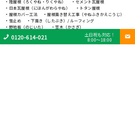
陸屋根（ろくやね・りくやね）
セメント瓦屋根
日本瓦屋根（にほんがわらやね）
トタン屋根
屋根カバー工法
屋根葺き替え工事（やねふきかえこうじ）
雪止め
下葺き（したぶき）/ ルーフィング
野地板（のじいた）
笠木（かさぎ）
庇（ひさし）/ 霧よけ（きりよけ）
戸袋（とぶくろ）
土日祝も対応！
0120-614-021
8:00～18:00
雨戸（あまど）
幕板（まくいた）
這樋（はいどい）
集水器 （しゅうすいき）/上合（じょうごう）
雨どい
棟板金（むねばんきん）
軒天（のきてん）
破風（はふ）
貫板（ぬきいた）
ケラバ
寄棟屋根（よせむねやね）
切妻屋根（きりづまやね）
大棟（おおむね）
隅棟（すみむね）/ 下り棟（くだりむね）
ドーマー
鼻隠し
軒樋（のきどい）
竪樋（たてどい）
パラペット
FRP防水
アスファルトシングル
スレート
コロニアル