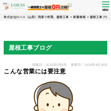
tog
nav
MENU
Skip
株式会社ロハス（山梨）雨漏り修理、屋根工事
>
新着情報
>
屋根工事ブロ
to
main
content
屋根工事ブログ
投稿日：2020年5月8日
更新日：2026年4月28日
こんな営業には要注意