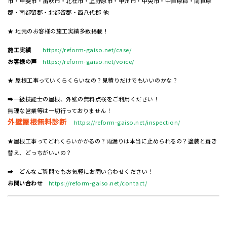
市・甲斐市・笛吹市・北杜市・上野原市・甲州市・中央市・中巨摩郡・南巨摩
郡・南都留郡・北都留郡・西八代郡 他
★ 地元のお客様の施工実績多数掲載！
施工実績
https://reform-gaiso.net/case/
お客様の声
https://reform-gaiso.net/voice/
★ 屋根工事っていくらくらいなの？見積りだけでもいいのかな？
➡一級技能士の屋根、外壁の無料点検をご利用ください！
無理な営業等は一切行っておりません！
外壁屋根無料診断
https://reform-gaiso.net/inspection/
★屋根工事ってどれくらいかかるの？雨漏りは本当に止められるの？塗装と葺き
替え、どっちがいいの？
➡ どんなご質問でもお気軽にお問い合わせください！
お問い合わせ
https://reform-gaiso.net/contact/