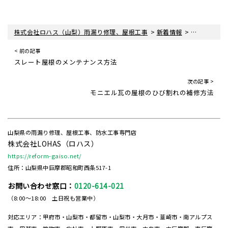
>
>
株式会社ロハス（山梨）雨漏り修理、屋根工事
新着情報
屋根工事ブ
< 前の記事
スレート屋根のメンテナンス方法
次の記事 >
モニエル瓦の屋根のひび割れの補修方法
山梨県の雨漏り修理、屋根工事、防水工事専門店
株式会社LOHAS（ロハス）
https://reform-gaiso.net/
住所：山梨県中巨摩郡昭和町西条517-1
お問い合わせ窓口：
0120-614-021
（8:00～18:00 土日祝も営業中）
対応エリア：甲府市・山梨市・都留市・山梨市・大月市・韮崎市・南アルプス