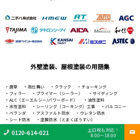
外壁塗装、屋根塗装の用語集
唐草
雨仕舞い
クラック
チョーキング
フィラー
プライマー（シーラー）
サイディング
ALC（エーエルシー/パワーボード）
油性塗料
水性塗料
シーリング（コーキング）工事
バルコニー
ベランダ
アスファルト防水
ウレタン防水
シート防水
塗膜防水（とまくぼうすい）
陸屋根（ろくやね・りくやね）
セメント瓦屋根
土日祝も対応！
0120-614-021
日本瓦屋根（にほんがわらやね）
トタン屋根
8:00～18:00
屋根カバー工法
屋根葺き替え工事（やねふきかえこうじ）